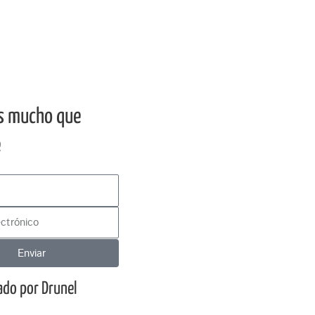
s mucho que
e
Enviar
ado por Drunel