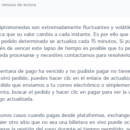
 minutos de lectura
riptomonedas son extremadamente fluctuantes y volátil
ica que su valor cambia a cada instante. Es por ello que 
 pedido determinado se actualiza cada 15 minutos. Si p
és de vencer este lapso de tiempo es posible que tu p
eda procesarse y necesites contactarnos para resolverlo
 ventana de pago ha vencido y no pudiste pagar no tien
 otro pedido, puedes hacer clic en el enlace de actualiz
edido que enviamos a tu correo electrónico o simplemen
enta, buscar el pedido y hacer clic en pagar para ver la
go actualizada.
gunos casos cuando pagas desde plataformas, exchange
ier otro sitio que no sea una billetera en vivo puede ocu
agas la gestión del pago durante el tiempo permitido, p