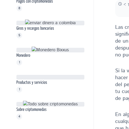
Pagos con criptomonedas
< 1
8
Las c
Giros y recargas bancarias
signif
5
de un
despu
no pu
Monedero
1
Si la
hacer
Productos y servicios
del p
1
tu cu
de pa
Sobre criptomonedas
En al
4
cualqu
que h