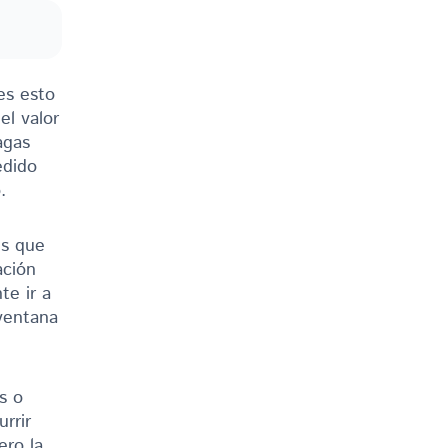
es esto
el valor
agas
edido
.
es que
ación
te ir a
 ventana
s o
rrir
ero la