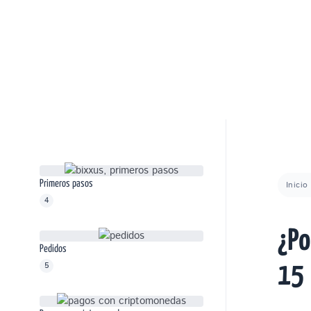
Ir
al
contenido
Primeros pasos
Inicio
4
¿Po
Pedidos
5
15