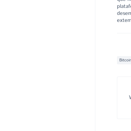
plata
desem
extem
Bitcoi