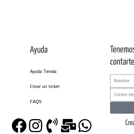
Tenemo
Ayuda
contart
Ayuda Tienda
Crear un ticket
FAQS
F
I
P
M
W
Cre