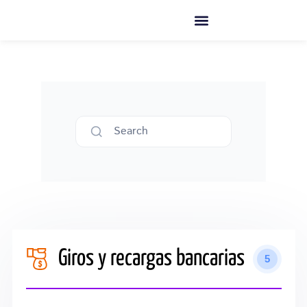
Ir
al
contenido
Search
Giros y recargas bancarias
5