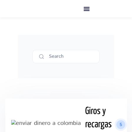
Ir
al
contenido
Search
Giros y
recargas
5