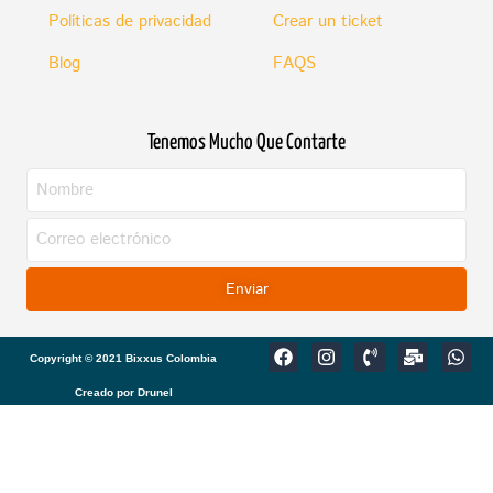
Políticas de privacidad
Crear un ticket
Blog
FAQS
Tenemos Mucho Que Contarte
Enviar
F
I
P
M
W
Copyright © 2021 Bixxus Colombia
a
n
h
a
h
c
s
o
i
a
Creado por Drunel
e
t
n
l
t
b
a
e
-
s
o
g
-
b
a
o
r
v
u
p
k
a
o
l
p